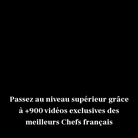
Décors
Wedding
en
cake aux 3
pastillage
Jean-
Croquembouche
nougatines
Jean-Philippe
Philippe
Jean-Philippe Walser
Walser
Walser
Débutant
0h40
Expert
Avancé
Passez au niveau supérieur grâce
à +900 vidéos exclusives des
meilleurs Chefs français