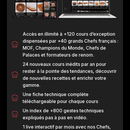
Laissez-nous vos coord
membre de l'équipe vou
Présentation de la
Nos tarifs en toute
Accès en illimité à +120 cours d’exception
Nos modalités d'a
dispensées par +40 grands Chefs français :
MOF, Champions du Monde, Chefs de
Palaces et formateurs de renom.
24 nouveaux cours inédits par an pour
rester à la pointe des tendances, découvrir
de nouvelles recettes et enrichir votre
gamme.
Une fiche technique complète
téléchargeable pour chaque cours
Un index de +800 gestes techniques
expliqués pas à pas en vidéo.
1 live interactif par mois avec nos Chefs,