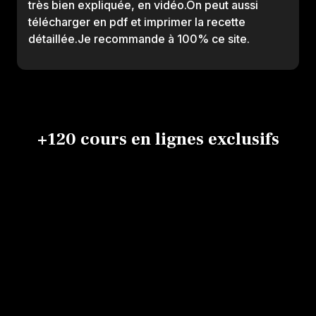
très bien expliquée, en vidéo.On peut aussi
télécharger en pdf et imprimer la recette
détaillée.Je recommande à 100% ce site.
+120 cours en lignes exclusifs
Décors
Wedding
en
cake aux 3
pastillage
Jean-