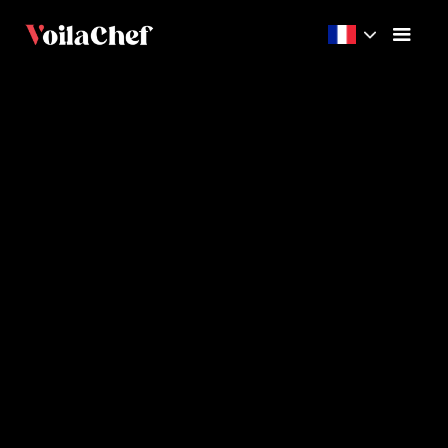
Débutant
55m
6
Videos