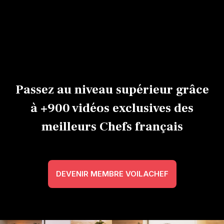
Croquembouche
nougatines
Jean-Philippe
Philippe
Jean-Philippe Walser
Walser
Walser
Débutant
0h40
Expert
Avancé
Passez au niveau supérieur grâce
à +900 vidéos exclusives des
meilleurs Chefs français
DEVENIR MEMBRE VOILACHEF