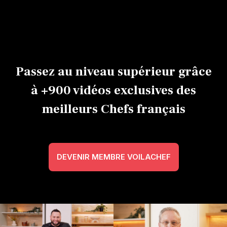
chocolat
Der Stuyft
Stuyft
0h45
Expert
0h45
Débutant
0h24
Avancé
Passez au niveau supérieur grâce
à +900 vidéos exclusives des
meilleurs Chefs français
DEVENIR MEMBRE VOILACHEF