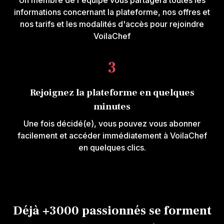
Un membre de l'équipe vous partagera toutes les
informations concernant la plateforme, nos offres et
nos tarifs et les modalités d'accès pour rejoindre
VoilaChef
3
Envie d'en savoir 
Rejoignez la plateforme en quelques
minutes
Laissez-nous vos coord
membre de l'équipe vou
Une fois décidé(e), vous pouvez vous abonner
facilement et accéder immédiatement à VoilaChef
Présentation de la
en quelques clics.
Nos tarifs en toute
Nos modalités d'a
Déjà +3000 passionnés se forment