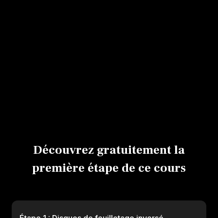
Etaler un appareil à la spatule
Décorer à la poche (sans douille)
Mettre un insert dans une pâte
Cuire une galette
Réaliser le montage d'une viennoiserie
Caraméliser à l'opaline
Découvrez gratuitement la
première étape de ce cours