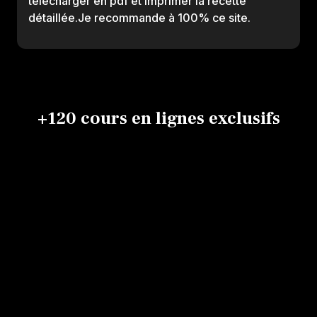
télécharger en pdf et imprimer la recette
détaillée.Je recommande à 100% ce site.
+120 cours en lignes exclusifs
P
Galette
Marguerite
Brioche des
frangipane
B
amande
rois
tout
Cyrille Van
abricot
Brian Boclet
Cyrille Van Der