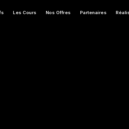
fs
Les Cours
Nos Offres
Partenaires
Réali
Débutant
40m
3
Videos