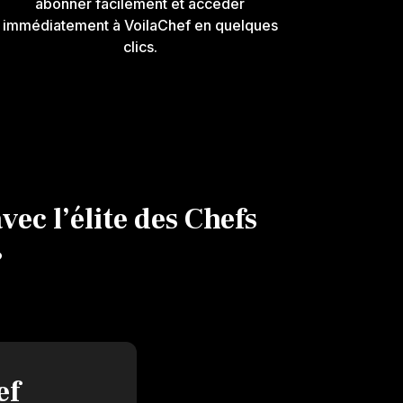
abonner facilement et accéder
immédiatement à VoilaChef en quelques
clics.
ec l’élite des Chefs
?
ef