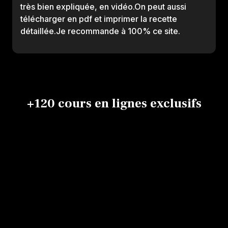
très bien expliquée, en vidéo.On peut aussi
télécharger en pdf et imprimer la recette
détaillée.Je recommande à 100% ce site.
+120 cours en lignes exclusifs
California
Makis et
Plat
roll
California
Chirashi,
de
signature
rolls
temaris,
fro
Vincent
Vincent
Laëtit
nigiris et
Broggi
Broggi
Vincent Broggi
Gabor
gunkans