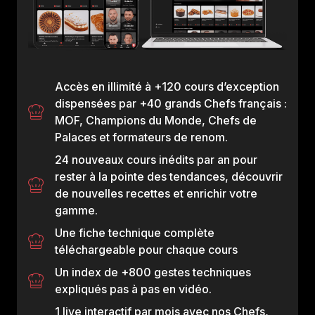
membre de l'équipe vou
Présentation de la
Nos tarifs en toute
Nos modalités d'a
Accès en illimité à +120 cours d’exception
dispensées par +40 grands Chefs français :
MOF, Champions du Monde, Chefs de
Palaces et formateurs de renom.
24 nouveaux cours inédits par an pour
rester à la pointe des tendances, découvrir
de nouvelles recettes et enrichir votre
gamme.
Une fiche technique complète
téléchargeable pour chaque cours
Un index de +800 gestes techniques
expliqués pas à pas en vidéo.
1 live interactif par mois avec nos Chefs,