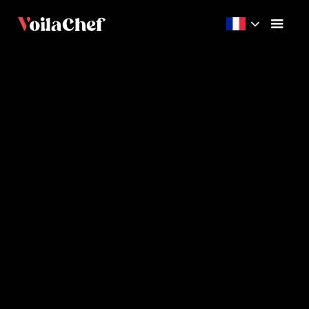
Débutant
1h15
6
Videos