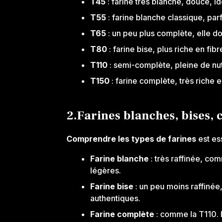
T45
: farine très blanche, douce, id
T55
: farine blanche classique, parf
T65
: un peu plus complète, elle d
T80
: farine bise, plus riche en fib
T110
: semi-complète, pleine de nut
T150
: farine complète, très riche e
2.Farines blanches, bises, 
Comprendre les types de farines
est ess
Farine blanche
: très raffinée, co
légères.
Farine bise
: un peu moins raffinée
authentiques.
Farine complète
: comme la T110. E