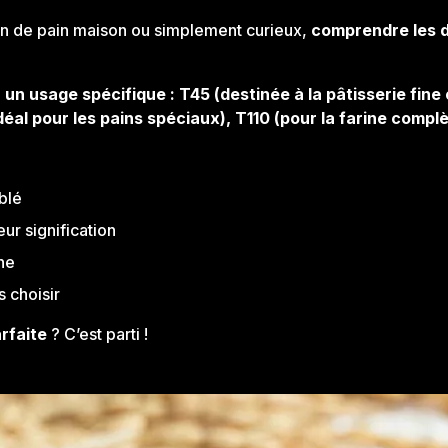
an de pain maison ou simplement curieux,
comprendre les d
un usage spécifique : T45 (destinée à la pâtisserie fine 
déal pour les pains spéciaux), T110 (pour la farine complè
blé
eur signification
ne
s choisir
arfaite
? C’est parti !