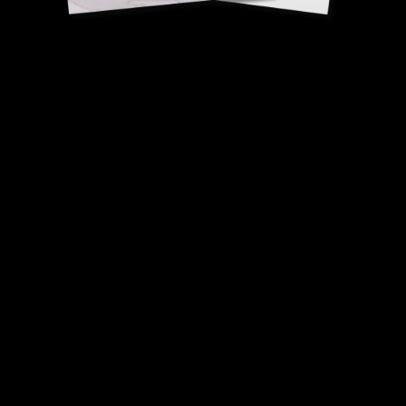
Sirop
à la fleur d'oranger
Jeffrey Cagnes et
Cyrille Van Der Stuyft, Chef Pâtissier / MOF
Boulanger.