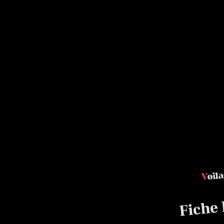
Pâte
rille Van Der
ulanger.