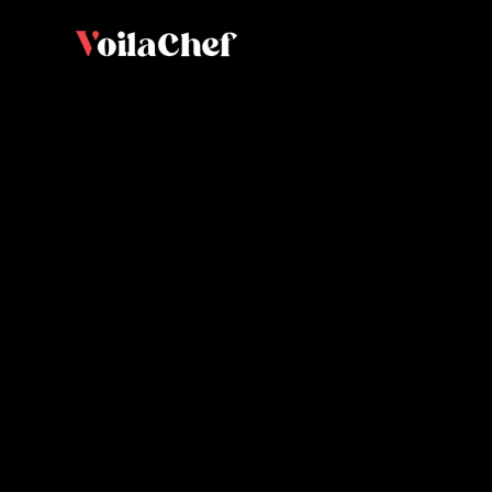
Coque en chocolat
Ju
exécutif de la maison Ladurée.