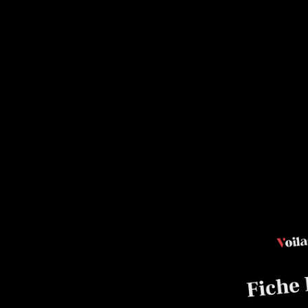
Pâte
n
dovic Richard,
.