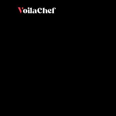
à brioche au levai
Lu
Meilleur Ouvrier de France Boulanger